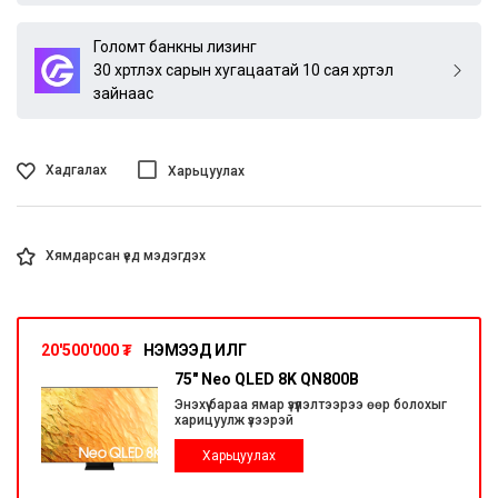
Голомт банкны лизинг
30 хүртлэх сарын хугацаатай 10 сая хүртэл
зайнаас
Хадгалах
Харьцуулах
Хямдарсан үед мэдэгдэх
20'500'000
₮
НЭМЭЭД ИЛҮҮГ
75" Neo QLED 8K QN800B
Энэхүү бараа ямар үзүүлэлтээрээ өөр болохыг
харицуулж үзээрэй
Харьцуулах