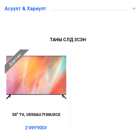
Асуулт & Хариулт
ТАНЫ СҮҮЛД ҮЗСЭН
Дууссан
50" TV, UE50AU7100UXCE
2'499'900₮