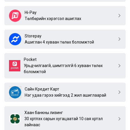
Hi-Pay
Төлбөрийн хэрэгсэл ашиглах
Storepay
Ашиглан 4 хуваан төлөх боломжтой
Pocket
Урьдчилгаагүй, шимтгэлгүй 6 хуваан төлөх
боломжтой
Сайн Кредит Карт
Нэг удаа гэрээ хийгээд 2 жил ашиглаарай
Хаан банкны лизинг
30 хүртлэх сарын хугацаатай 10 сая хүртэл
зайнаас