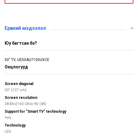
Ерөнхий мэдээлэл
Юу багтсан бэ?
50" TV, UE50AU7100UXCE
Онцлогууд
Screen diagonal
50" (127 cm)
Screen resolution
3840x2160 Ultra HD (4K)
Support for "Smart TV" technology
Yes
Technology
LED