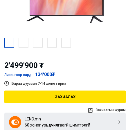
2'499'900
₮
134'000
₮
Лизингээр сард:
Бараа дууссан 7-14 хоногт ирнэ
ЗАХИАЛАХ
Захиалгын журам
LEND.mn
60 хоног урьдчилгаагүй шимтгэлгүй