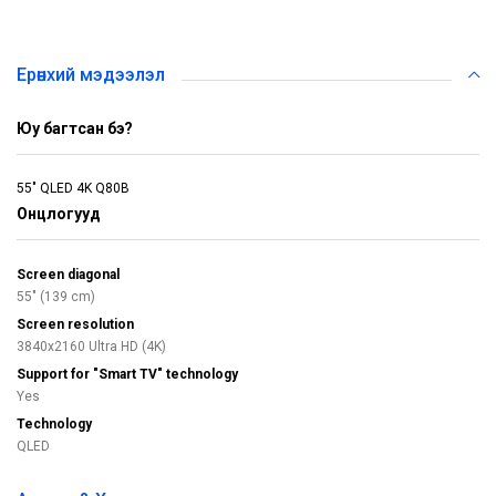
Ерөнхий мэдээлэл
Юу багтсан бэ?
55" QLED 4K Q80B
Онцлогууд
Screen diagonal
55" (139 cm)
Screen resolution
3840x2160 Ultra HD (4K)
Support for "Smart TV" technology
Yes
Technology
QLED