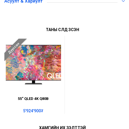
Асуулт & Хариулт
ТАНЫ СҮҮЛД ҮЗСЭН
Дууссан
55" QLED 4K Q80B
5'924'900₮
ХАМГИЙН ИХ ҮЗЭЛТТЭЙ