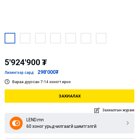
5'924'900
₮
298'000
₮
Лизингээр сард:
Бараа дууссан 7-14 хоногт ирнэ
ЗАХИАЛАХ
Захиалгын журам
LEND.mn
60 хоног урьдчилгаагүй шимтгэлгүй