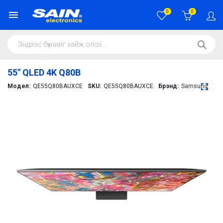
0
0
55" QLED 4K Q80B
Модел:
QE55Q80BAUXCE
SKU:
QE55Q80BAUXCE
Брэнд:
Samsung