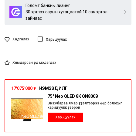
Голомт банкны лизинг
30 хүртлэх сарын хугацаатай 10 сая хүртэл
зайнаас
Хадгалах
Харьцуулах
Хямдарсан үед мэдэгдэх
17'075'000
₮
НЭМЭЭД ИЛҮҮГ
75" Neo QLED 8K QN800B
Энэхүү бараа ямар үзүүлэлтээрээ өөр болохыг
харицуулж үзээрэй
Харьцуулах