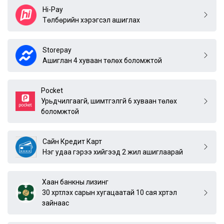
Hi-Pay
Төлбөрийн хэрэгсэл ашиглах
Storepay
Ашиглан 4 хуваан төлөх боломжтой
Pocket
Урьдчилгаагүй, шимтгэлгүй 6 хуваан төлөх
боломжтой
Сайн Кредит Карт
Нэг удаа гэрээ хийгээд 2 жил ашиглаарай
Хаан банкны лизинг
30 хүртлэх сарын хугацаатай 10 сая хүртэл
зайнаас