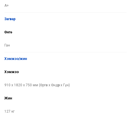
A+
загвар
Өнгө
Ган
хэмжээ/жин
Хэмжээ
910 x 1820 x 750 мм (Өргөн x Өндөр x Гүн)
Жин
127 кг