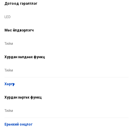
Дотоод гэрэлтүүлэг
LED
Мөс үйлдвэрлэгч
Тийм
Хурдан хөлдөөх функц
Тийм
хөргүүр
Хурдан хөргөх функц
Тийм
ерөнхий онцлог