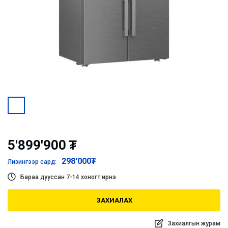
5'899'900
₮
298'000
₮
Лизингээр сард:
Бараа дууссан 7-14 хоногт ирнэ
ЗАХИАЛАХ
Захиалгын журам