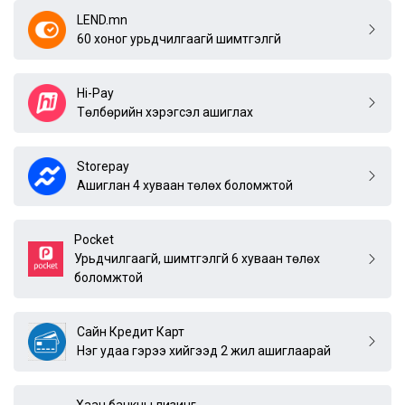
LEND.mn
60 хоног урьдчилгаагүй шимтгэлгүй
Hi-Pay
Төлбөрийн хэрэгсэл ашиглах
Storepay
Ашиглан 4 хуваан төлөх боломжтой
Pocket
Урьдчилгаагүй, шимтгэлгүй 6 хуваан төлөх
боломжтой
Сайн Кредит Карт
Нэг удаа гэрээ хийгээд 2 жил ашиглаарай
Хаан банкны лизинг