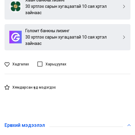
30 хүртлэх сарын хугацаатай 10 сая хүртэл
зайнаас
Голомт банкны лизинг
30 хүртлэх сарын хугацаатай 10 сая хүртэл
зайнаас
Хадгалах
Харьцуулах
Хямдарсан үед мэдэгдэх
Ерөнхий мэдээлэл