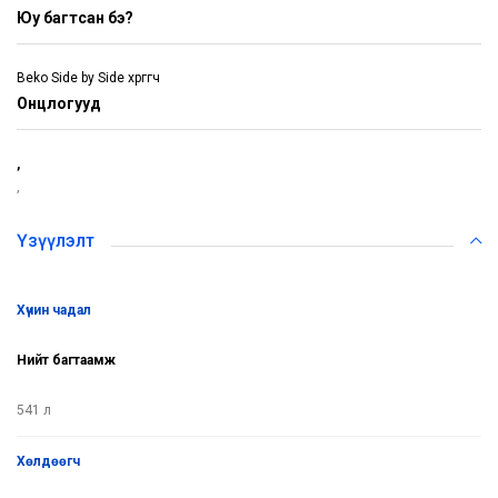
Юу багтсан бэ?
Beko Side by Side хөргөгч
Онцлогууд
,
,
Үзүүлэлт
хүчин чадал
Нийт багтаамж
541 л
хөлдөөгч