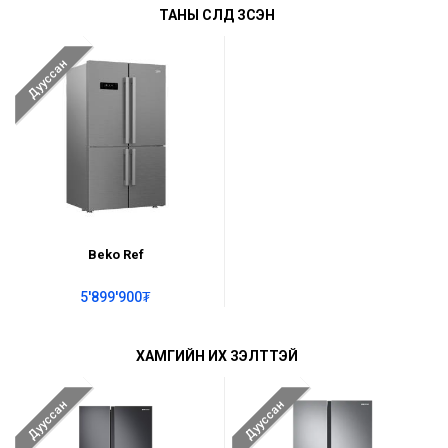
ТАНЫ СҮҮЛД ҮЗСЭН
Дууссан
Beko Ref
5'899'900₮
ХАМГИЙН ИХ ҮЗЭЛТТЭЙ
Дууссан
Дууссан