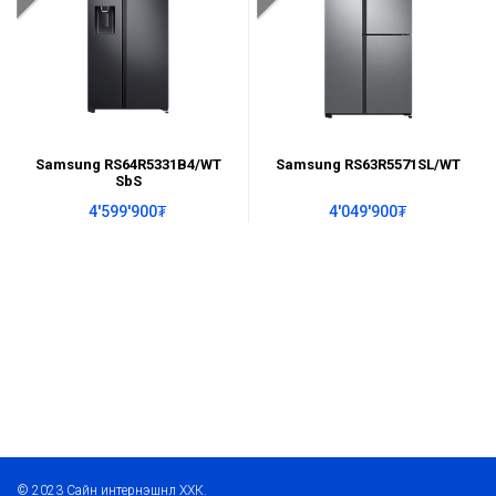
Samsung RS64R5331B4/WT
Samsung RS63R5571SL/WT
SbS
4'599'900₮
4'049'900₮
© 2023 Сайн интернэшнл ХХК.