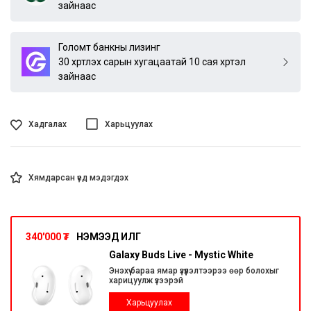
зайнаас
Голомт банкны лизинг
30 хүртлэх сарын хугацаатай 10 сая хүртэл
зайнаас
Хадгалах
Харьцуулах
Хямдарсан үед мэдэгдэх
340'000
₮
НЭМЭЭД ИЛҮҮГ
Galaxy Buds Live - Mystic White
Энэхүү бараа ямар үзүүлэлтээрээ өөр болохыг
харицуулж үзээрэй
Харьцуулах