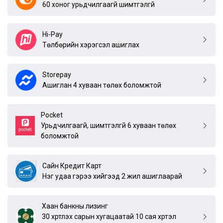
60 хоног урьдчилгаагүй шимтгэлгүй
Hi-Pay
Төлбөрийн хэрэгсэл ашиглах
Storepay
Ашиглан 4 хуваан төлөх боломжтой
Pocket
Урьдчилгаагүй, шимтгэлгүй 6 хуваан төлөх
боломжтой
Сайн Кредит Карт
Нэг удаа гэрээ хийгээд 2 жил ашиглаарай
Хаан банкны лизинг
30 хүртлэх сарын хугацаатай 10 сая хүртэл