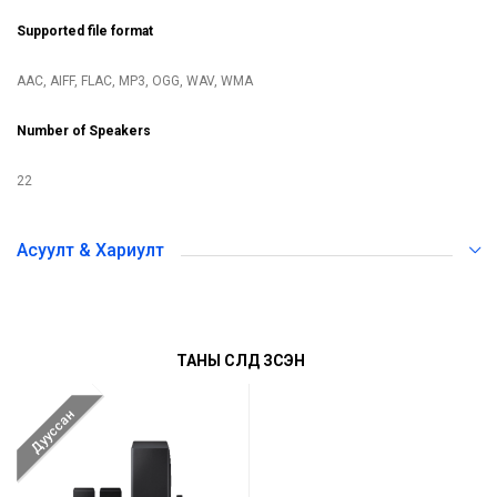
Supported file format
AAC, AIFF, FLAC, MP3, OGG, WAV, WMA
Number of Speakers
22
Асуулт & Хариулт
ТАНЫ СҮҮЛД ҮЗСЭН
Дууссан