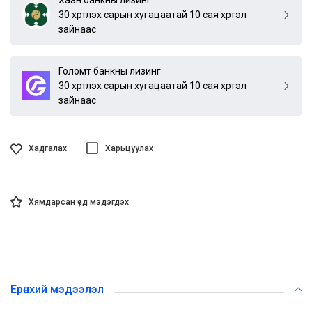
30 хүртлэх сарын хугацаатай 10 сая хүртэл
зайнаас
Голомт банкны лизинг
30 хүртлэх сарын хугацаатай 10 сая хүртэл
зайнаас
Хадгалах
Харьцуулах
Хямдарсан үед мэдэгдэх
Ерөнхий мэдээлэл