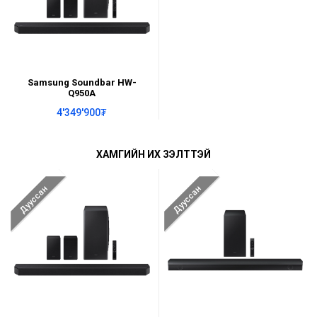
Samsung Soundbar HW-
Q950A
4'349'900₮
ХАМГИЙН ИХ ҮЗЭЛТТЭЙ
Дууссан
Дууссан