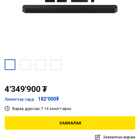
4'349'900
₮
182'000
₮
Лизингээр сард:
Бараа дууссан 7-14 хоногт ирнэ
ЗАХИАЛАХ
Захиалгын журам