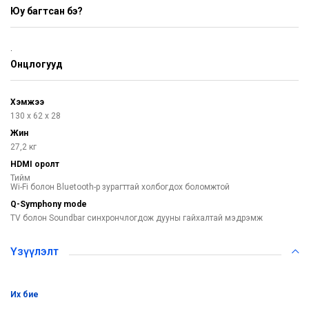
Юу багтсан бэ?
.
Онцлогууд
Хэмжээ
130 х 62 х 28
Жин
27,2 кг
HDMI оролт
Тийм
Wi-Fi болон Bluetooth-р зурагттай холбогдох боломжтой​
Q-Symphony mode
TV болон Soundbar синхрончлогдож дууны гайхалтай мэдрэмж​
Үзүүлэлт
их бие