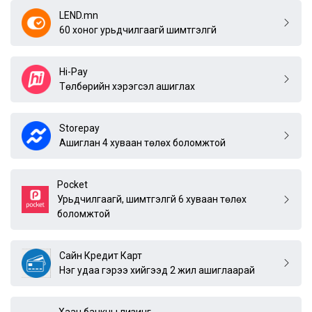
LEND.mn
60 хоног урьдчилгаагүй шимтгэлгүй
Hi-Pay
Төлбөрийн хэрэгсэл ашиглах
Storepay
Ашиглан 4 хуваан төлөх боломжтой
Pocket
Урьдчилгаагүй, шимтгэлгүй 6 хуваан төлөх
боломжтой
Сайн Кредит Карт
Нэг удаа гэрээ хийгээд 2 жил ашиглаарай
Хаан банкны лизинг