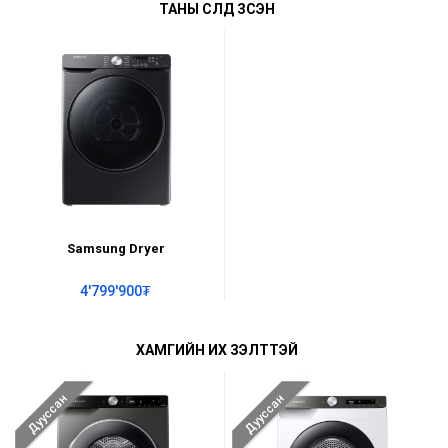
ТАНЫ СҮҮЛД ҮЗСЭН
Samsung Dryer
4'799'900₮
ХАМГИЙН ИХ ҮЗЭЛТТЭЙ
Дууссан
Дууссан