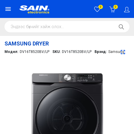
0
0
SAMSUNG DRYER
Модел:
DV16T8520BV/LP
SKU:
DV16T8520BV/LP
Брэнд:
Samsung