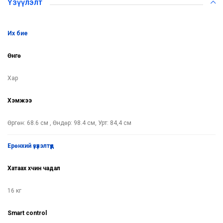
Үзүүлэлт
их бие
Өнгө
Хар
Хэмжээ
Өргөн: 68.6 см , Өндөр: 98.4 см, Урт: 84,4 см
ерөнхий үзүүлэлтүүд
Хатаах хүчин чадал
16 кг
Smart control