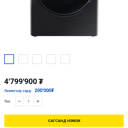
4'799'900
₮
200'000
₮
Лизингээр сард:
Тоо:
САГСАНД НЭМЭХ