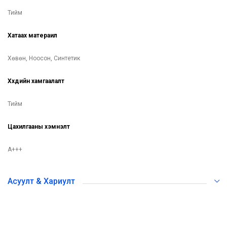
Тийм
Хатаах матераил
Хөвөн, Ноосон, Синтетик
Хүүхдийн хамгаалалт
Тийм
Цахилгааны хэмнэлт
A+++
Асуулт & Хариулт