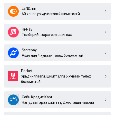
LEND.mn
60 хоног урьдчилгаагүй шимтгэлгүй
Hi-Pay
Төлбөрийн хэрэгсэл ашиглах
Storepay
Ашиглан 4 хуваан төлөх боломжтой
Pocket
Урьдчилгаагүй, шимтгэлгүй 6 хуваан төлөх
боломжтой
Сайн Кредит Карт
Нэг удаа гэрээ хийгээд 2 жил ашиглаарай