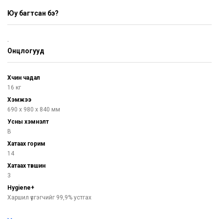
Юу багтсан бэ?
.
Онцлогууд
Хүчин чадал
16 кг
Хэмжээ
690 х 980 х 840 мм
Усны хэмнэлт
B
Хатаах горим
14
Хатаах түвшин
3
Hygiene+
Харшил үүсгэгчийг 99,9% устгах