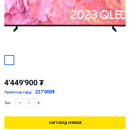
4'449'900
₮
227'000
₮
Лизингээр сард:
Тоо:
САГСАНД НЭМЭХ