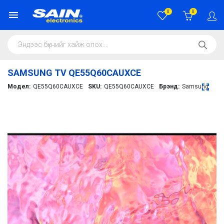
0
0
SAMSUNG TV QE55Q60CAUXCE
Модел:
QE55Q60CAUXCE
SKU:
QE55Q60CAUXCE
Брэнд:
Samsung