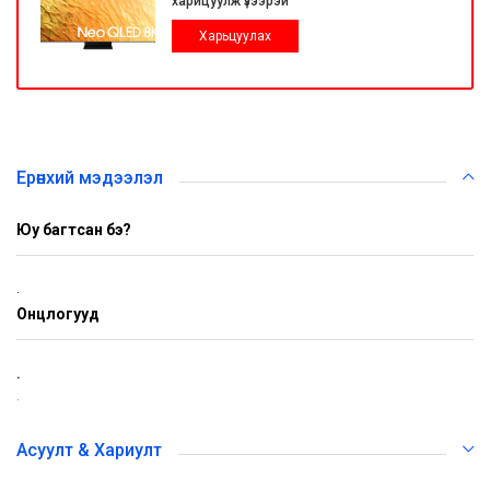
харицуулж үзээрэй
Харьцуулах
Ерөнхий мэдээлэл
Юу багтсан бэ?
.
Онцлогууд
.
.
Асуулт & Хариулт