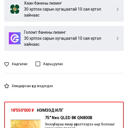
Хаан банкны лизинг
30 хүртлэх сарын хугацаатай 10 сая хүртэл
зайнаас
Голомт банкны лизинг
30 хүртлэх сарын хугацаатай 10 сая хүртэл
зайнаас
Хадгалах
Харьцуулах
Хямдарсан үед мэдэгдэх
18'550'000
₮
НЭМЭЭД ИЛҮҮГ
75" Neo QLED 8K QN800B
Энэхүү бараа ямар үзүүлэлтээрээ өөр болохыг