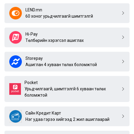
LEND.mn
60 хоног урьдчилгаагүй шимтгэлгүй
Hi-Pay
Төлбөрийн хэрэгсэл ашиглах
Storepay
Ашиглан 4 хуваан төлөх боломжтой
Pocket
Урьдчилгаагүй, шимтгэлгүй 6 хуваан төлөх
боломжтой
Сайн Кредит Карт
Нэг удаа гэрээ хийгээд 2 жил ашиглаарай