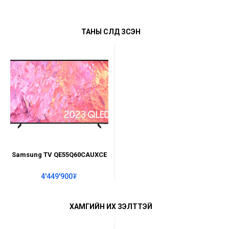
ТАНЫ СҮҮЛД ҮЗСЭН
Samsung TV QE55Q60CAUXCE
4'449'900₮
ХАМГИЙН ИХ ҮЗЭЛТТЭЙ